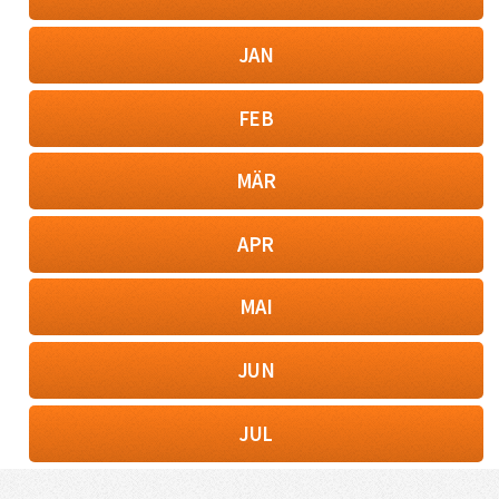
JAN
FEB
MÄR
APR
MAI
JUN
JUL