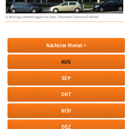
O. Bartning: Auferstehungskirche, Essen / Wikimedia Commons/© Wiki05
Nächster Monat >
AUG
SEP
OKT
NOV
DEZ