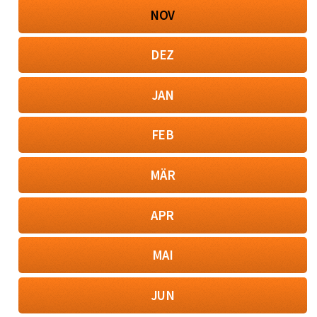
NOV
DEZ
JAN
FEB
MÄR
APR
MAI
JUN